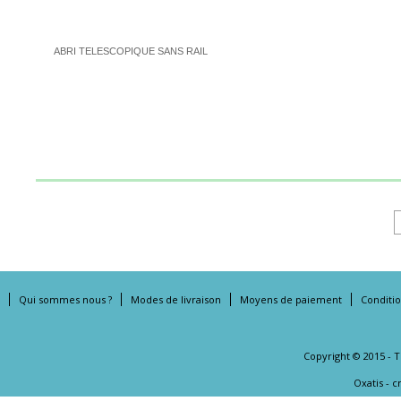
ABRI TELESCOPIQUE SANS RAIL
Qui sommes nous ?
Modes de livraison
Moyens de paiement
Conditi
Copyright © 2015 - 
Oxatis - 