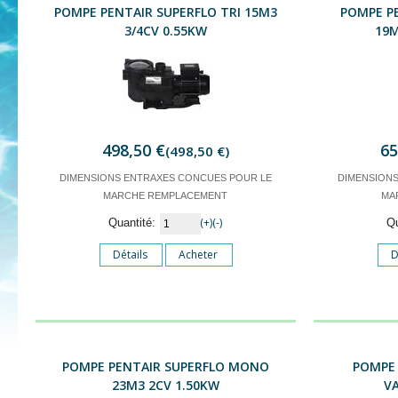
POMPE PENTAIR SUPERFLO TRI 15M3
POMPE P
3/4CV 0.55KW
19M
498,50 €
65
(498,50 €)
DIMENSIONS ENTRAXES CONCUES POUR LE
DIMENSION
MARCHE REMPLACEMENT
MA
(+)
(-)
Quantité:
Q
Détails
Acheter
D
POMPE PENTAIR SUPERFLO MONO
POMPE 
23M3 2CV 1.50KW
VA