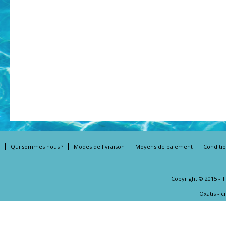
Qui sommes nous ?
Modes de livraison
Moyens de paiement
Conditi
Copyright © 2015 - 
Oxatis - 