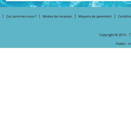
Qui sommes nous ?
Modes de livraison
Moyens de paiement
Conditi
Copyright © 2015 - 
Oxatis - 