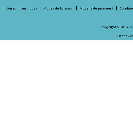
Qui sommes nous ?
Modes de livraison
Moyens de paiement
Conditi
Copyright © 2015 - 
Oxatis - 