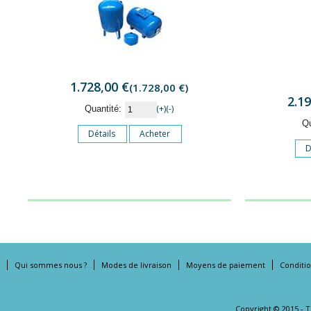
1.728,00 €
(1.728,00 €)
2.1
(+)
(-)
Quantité:
Q
Détails
Acheter
D
Qui sommes nous ?
Modes de livraison
Moyens de paiement
Conditi
Copyright © 2015 - 