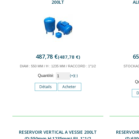
200LT
AL
487,78 €
65
(487,78 €)
DIAM : 550 MM / H : 1235 MM / RACCORD : 1"1/2
STOCKAG
(+)
(-)
Quantité:
Q
Détails
Acheter
D
RESERVOIR VERTICAL A VESSIE 200LT
RESERVOIR
(D:550mm H:1235mm) FIL 1"1/2
(D:63