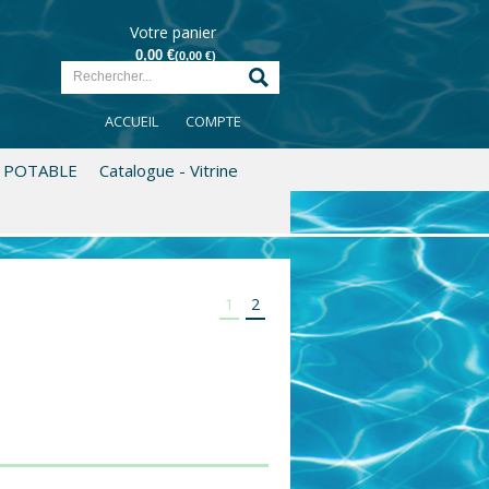
Votre panier
:
0,00 €
(0,00 €)
rticle(s) dans mon panier
e
0 €
ACCUEIL
COMPTE
Voir mon panier
U POTABLE
Catalogue - Vitrine
1
2