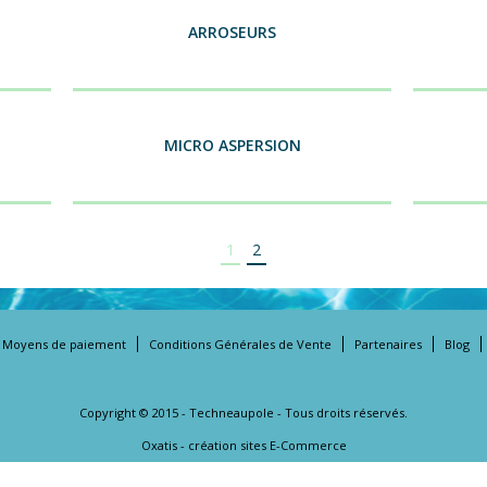
ARROSEURS
MICRO ASPERSION
1
2
Moyens de paiement
Conditions Générales de Vente
Partenaires
Blog
Copyright © 2015 - Techneaupole - Tous droits réservés.
Oxatis - création sites E-Commerce