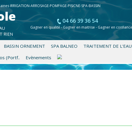
 domaines IRRIGATION-ARROSAGE-POMPAGE-PISICNE-SPA-BASSIN
04 66 39 36 54
0 a
Gagner en qualité - Gagner en maitrise - Gagner en confianc
EAU
0,0
Total :
T RIEN
BASSIN ORNEMENT
SPA BALNEO
TRAITEMENT DE L'EA
s (Portf..
Evènements