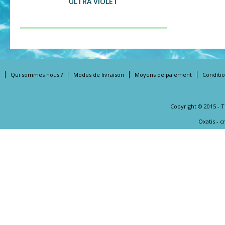
ULTRA VIOLET
Qui sommes nous ?
Modes de livraison
Moyens de paiement
Conditi
Copyright © 2015 - 
Oxatis - 