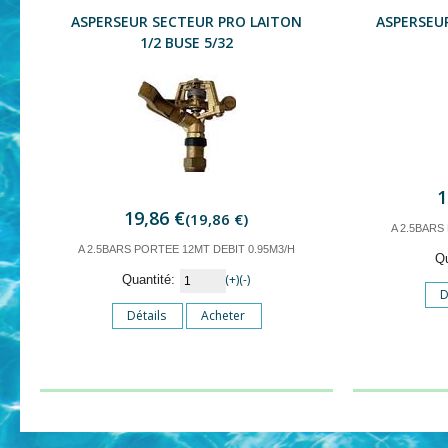
ASPERSEUR SECTEUR PRO LAITON
ASPERSEUR
1/2 BUSE 5/32
1
19,86 €
(19,86 €)
A 2.5BARS
A 2.5BARS PORTEE 12MT DEBIT 0.95M3/H
Q
(+)
(-)
Quantité:
D
Détails
Acheter