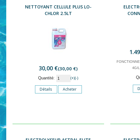
NETTOYANT CELLULE PLUS LO-
ELECTR
CHLOR 2.5LT
CONN
1.4
FONCTIONNE A
30,00 €
(30,00 €)
4G/L
Q
(+)
(-)
Quantité:
D
Détails
Acheter
ELECTROLYSEUR ASTRAL ELITE
ELECTR