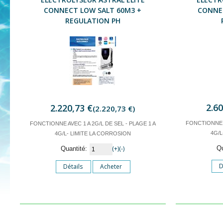
CONNECT LOW SALT 60M3 +
CONNE
REGULATION PH
2.6
2.220,73 €
(2.220,73 €)
FONCTIONNE A
FONCTIONNE AVEC 1 A 2G/L DE SEL - PLAGE 1 A
4G/L
4G/L- LIMITE LA CORROSION
(+)
(-)
Q
Quantité:
D
Détails
Acheter