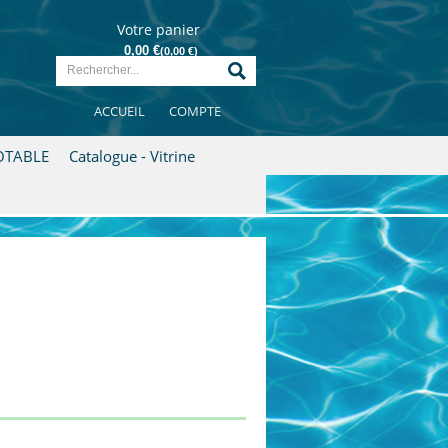
Votre panier
:
0,00 €
(0,00 €)
article(s) dans mon panier
0 €
ACCUEIL
COMPTE
Voir mon panier
OTABLE
Catalogue - Vitrine