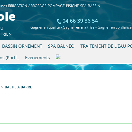
domaines IRRIGATION-ARROSAGE-POMPAGE-PISICNE-SPA-BASSIN
04 66 39 36 54
0 
Gagner en qualité - Gagner en maitrise - Gagner en confiance
AU
0,0
Total :
T RIEN
BASSIN ORNEMENT
SPA BALNEO
TRAITEMENT DE L'EAU P
s (Portf..
Evènements
>
BACHE A BARRE