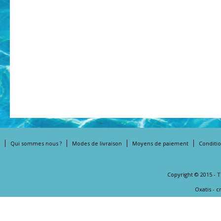
Qui sommes nous ?
Modes de livraison
Moyens de paiement
Conditi
Copyright © 2015 - 
Oxatis - 