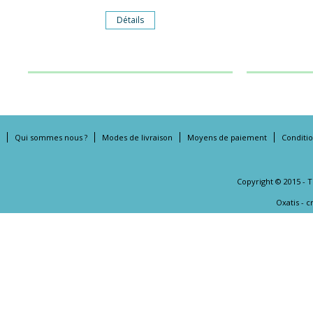
Détails
Qui sommes nous ?
Modes de livraison
Moyens de paiement
Conditi
Copyright © 2015 - 
Oxatis - 