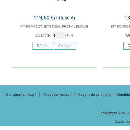
119,60 €
13
(119,60 €)
KIT POMPE ET JETS D'EAU PRET A L'EMPLOI
KIT POMPE 
(+)
(-)
Quantité:
Q
Détails
Acheter
D
Qui sommes nous ?
Modes de livraison
Moyens de paiement
Conditi
Copyright © 2015 - 
Oxatis - 